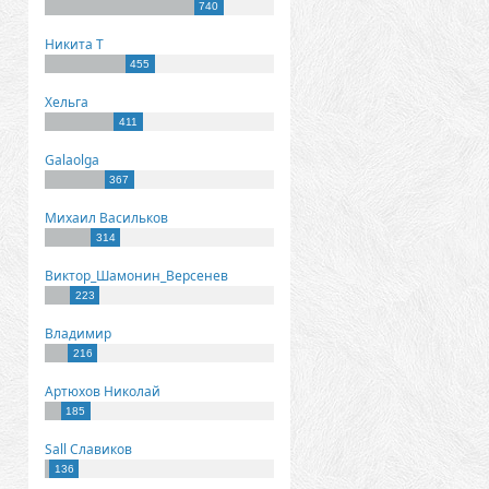
740
Никита Т
455
Хельга
411
Galaolga
367
Михаил Васильков
314
Виктор_Шамонин_Версенев
223
Владимир
216
Артюхов Николай
185
Sall Славиков
136