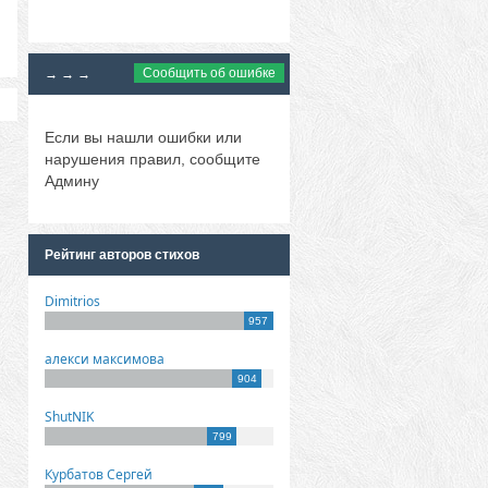
Сообщить об ошибке
→ → →
Если вы нашли ошибки или
нарушения правил, сообщите
Админу
Рейтинг авторов стихов
Dimitrios
957
алекси максимова
904
ShutNIK
799
Курбатов Сергей