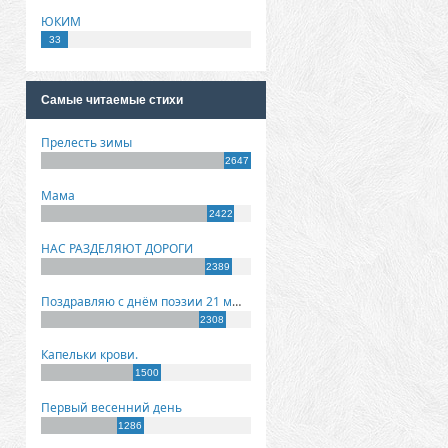
ЮКИМ
33
Самые читаемые стихи
Прелесть зимы
2647
Мама
2422
НАС РАЗДЕЛЯЮТ ДОРОГИ
2389
Поздравляю с днём поэзии 21 марта!
2308
Капельки крови.
1500
Первый весенний день
1286