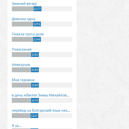
Зимний вечер
1277
Девочка одна.
1251
Тяжела поэта доля
1249
Пожелания
1191
Невезучая.
1184
Мои героини
1183
в день юбилея Эммы Михайловны Киселевой
1170
перевод на болгарский язык некоторых моих стихов
1147
Я за...