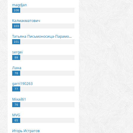
magdjan
108
Калмакматович
103
Татьяна Письмоносица-Парамонова
101
sergei
89
Лана
78
garri190263
77
Mixail61
76
MVG
65
Игорь Истратов