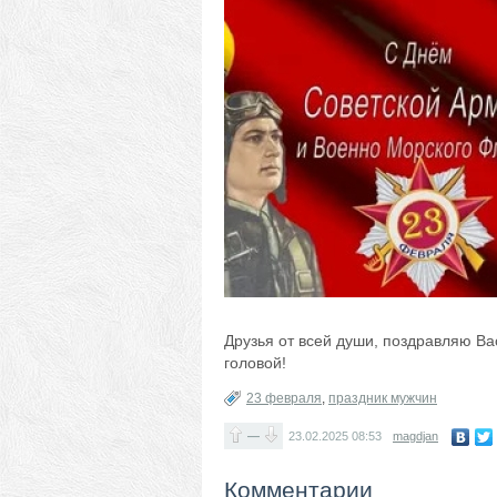
Друзья от всей души, поздравляю Ва
головой!
23 февраля
,
праздник мужчин
—
23.02.2025
08:53
magdjan
Комментарии