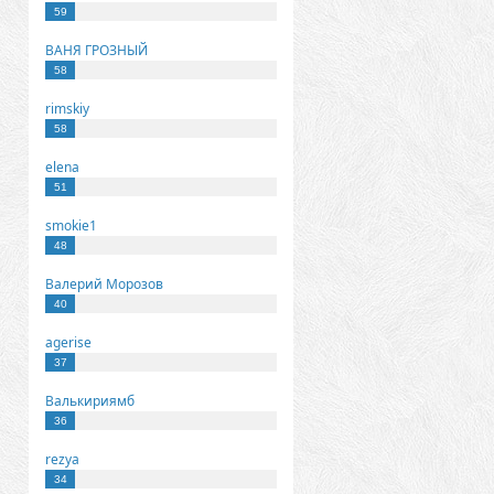
59
ВАНЯ ГРОЗНЫЙ
58
rimskiy
58
elena
51
smokie1
48
Валерий Морозов
40
agerise
37
Валькириямб
36
rezya
34