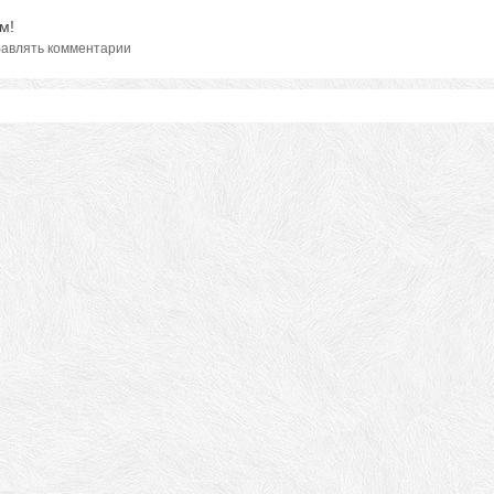
м!
авлять комментарии