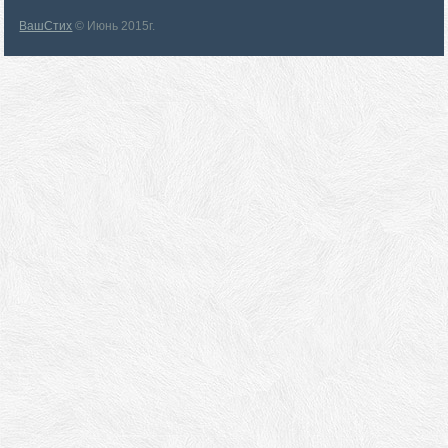
ВашСтих
© Июнь 2015г.