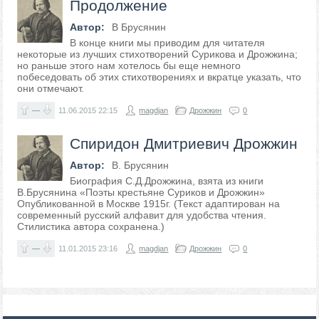
Продолжение
Автор:
В Брусянин
В конце книги мы приводим для читателя
некоторые из лучших стихотворений Сурикова и Дрожжина;
но раньше этого нам хотелось бы еще немного
побеседовать об этих стихотворениях и вкратце указать, что
они отмечают.
—
11.06.2015
22:15
magdjan
Дрожжин
0
Спиридон Дмитриевич Дрожжин
Автор:
В. Брусянин
Биография С.Д.Дрожжина, взята из книги
В.Брусянина «Поэты крестьяне Суриков и Дрожжин»
Опубликованной в Москве 1915г. (Текст адаптирован на
современный русский алфавит для удобства чтения.
Стилистика автора сохранена.)
—
11.01.2015
23:16
magdjan
Дрожжин
0