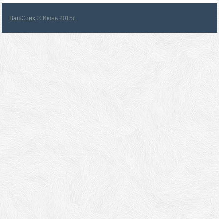
ВашСтих
© Июнь 2015г.