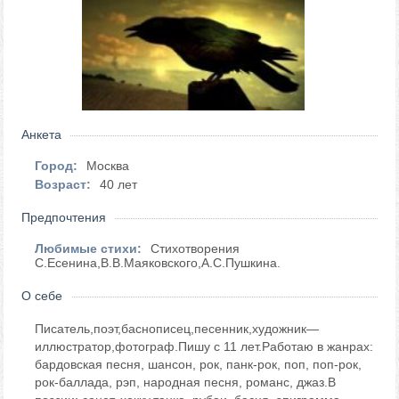
Анкета
Город:
Москва
Возраст:
40 лет
Предпочтения
Любимые стихи:
Стихотворения
С.Есенина,В.В.Маяковского,А.С.Пушкина.
О себе
Писатель,поэт,баснописец,песенник,художник—
иллюстратор,фотограф.Пишу с 11 лет.Работаю в жанрах:
бардовская песня, шансон, рок, панк-рок, поп, поп-рок,
рок-баллада, рэп, народная песня, романс, джаз.В