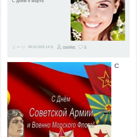
С днем 8 марта
—
08.03.2025
14:11
magdjan
0
С