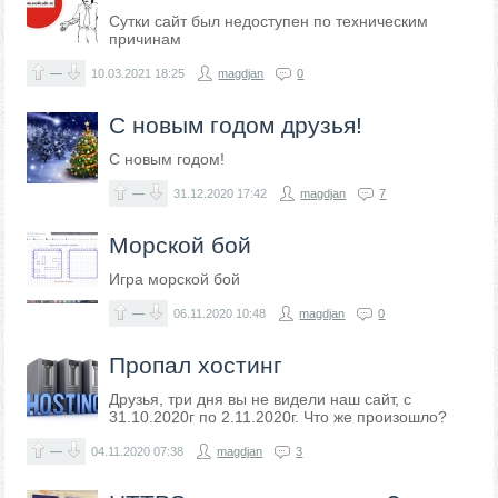
Сутки сайт был недоступен по техническим
причинам
—
10.03.2021
18:25
magdjan
0
С новым годом друзья!
С новым годом!
—
31.12.2020
17:42
magdjan
7
Морской бой
Игра морской бой
—
06.11.2020
10:48
magdjan
0
Пропал хостинг
​Друзья, три дня вы не видели наш сайт, с
31.10.2020г по 2.11.2020г. Что же произошло?
—
04.11.2020
07:38
magdjan
3