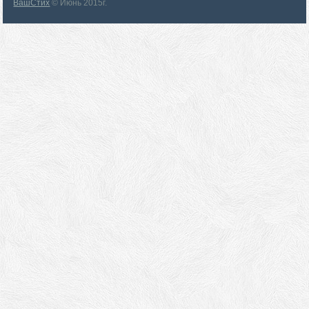
ВашСтих
© Июнь 2015г.