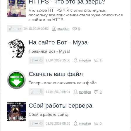
HTTPS - что это за зверь?
Что такое HTTPS ? Я с этим столкнулся,
поскольку все поисковики стали хуже относиться
к сайтам на HTTP.
—
04.10.2019
20:52
magdjan
0
На сайте Бот - Муза
Появился Бот - Муза!
—
27.04.2019
15:36
magdjan
2
Скачать ваш файл
Теперь можно скачивать ваш файл.
—
14.04.2019
08:01
magdjan
0
Сбой работы сервера
Сбой в работе сайта
—
01.02.2019
08:53
magdjan
0