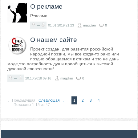
О рекламе
Реклама
—
01.01.2019
21:23
magdjan
0
О нашем сайте
Проект создан, для развития российской
народной поэзии, мы все когда-то рано или
поздно обращаемся к стихам и это не дань
моде,это потребность души приобщиться к высокой
духовной словесности!
—
20.10.2018
09:16
magdjan
0
← Предыдущая
Следующая →
1
2
3
4
Показаны 1-15 из 47