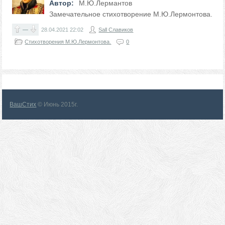
Автор:
М.Ю.Лермантов
Замечательное стихотворение М.Ю.Лермонтова.
—
28.04.2021
22:02
Sall Славиков
Стихотворения М.Ю.Лермонтова.
0
ВашСтих
© Июнь 2015г.