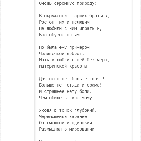
Очень скромную природу!

В окруженьи старших братьев,

Рос он тих и нелюдим !

Не любили с ним играть и,

Был обузою он им !

Но была ему примером

Человечьей доброты

Мать в любви своей без меры,

Материнской красоты!

Для него нет больше горя !

Больше нет стыда и срама!

И страшнее нету боли,

Чем обидеть свою маму!

Уходя в тенек глубокий,

Черемошника заранее!

Он смешной и одинокий!

Размышлял о мироздании
