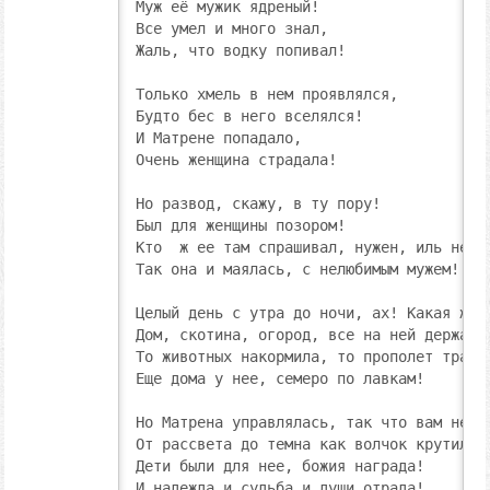
Муж её мужик ядреный!

Все умел и много знал,

Жаль, что водку попивал!

Только хмель в нем проявлялся,

Будто бес в него вселялся!

И Матрене попадало,

Очень женщина страдала!

Но развод, скажу, в ту пору!

Был для женщины позором!

Кто  ж ее там спрашивал, нужен, иль не ну
Так она и маялась, с нелюбимым мужем!

Целый день с утра до ночи, ах! Какая жало
Дом, скотина, огород, все на ней держалос
То животных накормила, то прополет травку
Еще дома у нее, семеро по лавкам!

Но Матрена управлялась, так что вам не сн
От рассвета до темна как волчок крутилась
Дети были для нее, божия награда!

И надежда и судьба и души отрада!
