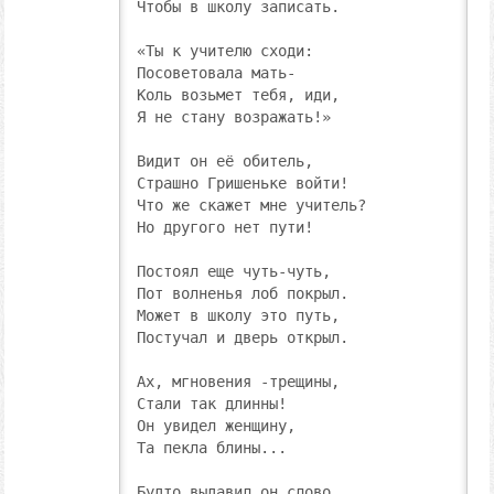
Чтобы в школу записать.

«Ты к учителю сходи:

Посоветовала мать-

Коль возьмет тебя, иди,

Я не стану возражать!»

Видит он её обитель,

Страшно Гришеньке войти!

Что же скажет мне учитель?

Но другого нет пути!

Постоял еще чуть-чуть,

Пот волненья лоб покрыл.

Может в школу это путь,

Постучал и дверь открыл.

Ах, мгновения -трещины, 

Стали так длинны!

Он увидел женщину,

Та пекла блины...

Будто выдавил он слово,
