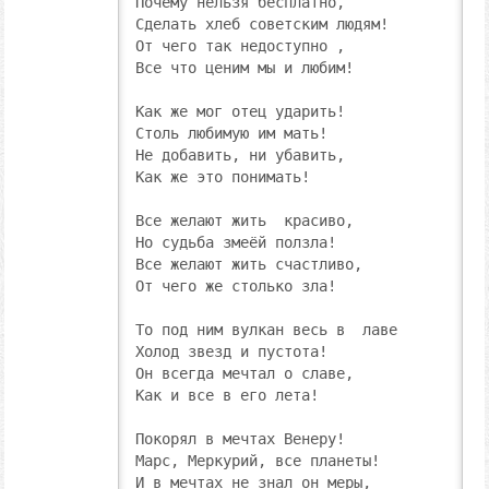
Почему нельзя бесплатно,

Сделать хлеб советским людям!

От чего так недоступно ,

Все что ценим мы и любим!

Как же мог отец ударить!

Столь любимую им мать!

Не добавить, ни убавить,

Как же это понимать!

Все желают жить  красиво,

Но судьба змеёй ползла!

Все желают жить счастливо,

От чего же столько зла!

То под ним вулкан весь в  лаве

Холод звезд и пустота!

Он всегда мечтал о славе,

Как и все в его лета!

Покорял в мечтах Венеру!

Марс, Меркурий, все планеты!

И в мечтах не знал он меры,
