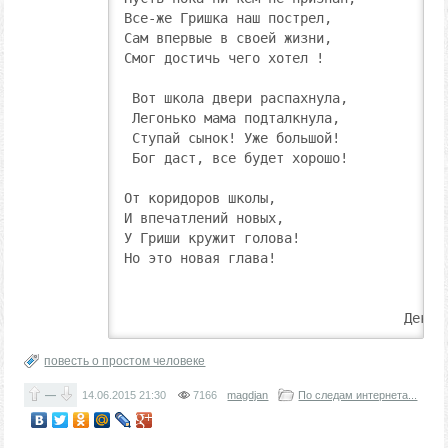
Все-же Гришка наш пострел,

Сам впервые в своей жизни,

Смог достичь чего хотел ! 

 Вот школа двери распахнула,

 Легонько мама подталкнула,

 Ступай сынок! Уже большой!

 Бог даст, все будет хорошо!

От коридоров школы,

И впечатлений новых,

У Гриши кружит голова!

Но это новая глава!

                                   Декаб
повесть о простом человеке
—
14.06.2015
21:30
7166
magdjan
По следам интернета...