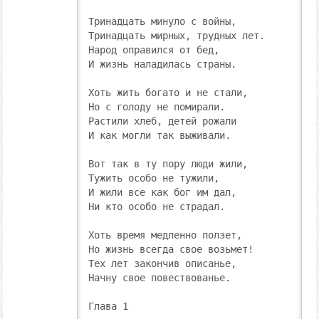
Тринадцать минуло с войны,

Тринадцать мирных, трудных лет.

Народ оправился от бед,

И жизнь наладилась страны.

Хоть жить богато и не стали,

Но с голоду не помирали.

Растили хлеб, детей рожали

И как могли так выживали.

Вот так в ту пору люди жили,

Тужить особо не тужили,

И жили все как бог им дал,

Ни кто особо не страдал.

Хоть время медленно ползет,

Но жизнь всегда свое возьмет!

Тех лет закончив описанье,

Начну свое повествованье.

Глава 1
