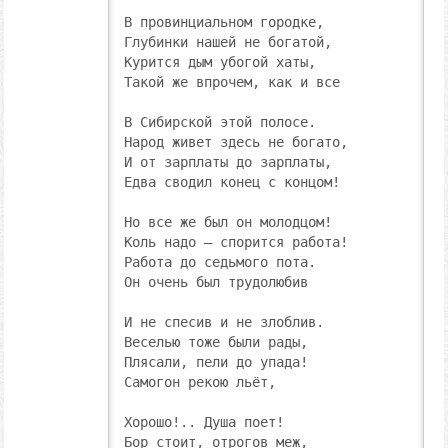
В провинциальном городке,

Глубинки нашей не богатой,

Курится дым убогой хаты,

Такой же впрочем, как и все

В Сибирской этой полосе.

Народ живет здесь не богато,

И от зарплаты до зарплаты,

Едва сводил конец с концом!

Но все же был он молодцом!

Коль надо – спорится работа!

Работа до седьмого пота.

Он очень был трудолюбив

И не спесив и не злоблив.

Веселью тоже были рады,

Плясали, пели до упада!

Самогон рекою льёт,

Хорошо!.. Душа поет!

Бор стоит, отрогов меж,
