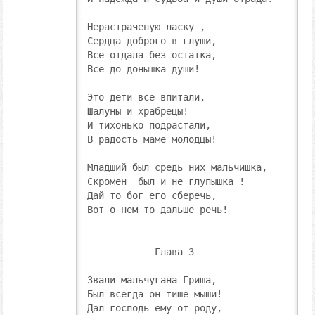
Нерастраченую ласку ,

Сердца доброго в глуши,

Все отдала без остатка,

Все до донышка души!

Это дети все впитали,

Шалуны и храбрецы!

И тихонько подрастали,

В радость маме молодцы!

Младший был средь них мальчишка,

Скромен  был и не глупышка !

Дай то бог его сберечь,

Вот о нем то дальше речь!

            Глава 3

Звали мальчугана Гриша,

Был всегда он тише мыши!

Дал господь ему от роду,
