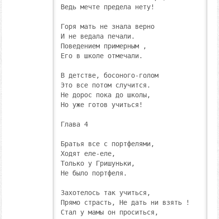
Ведь мечте предела нету!

Горя мать не знала верно

И не ведала печали.

Поведением примерным ,

Его в школе отмечали.

В детстве, босоного-голом

Это все потом случится.

Не дорос пока до школы,

Но уже готов учиться!

Глава 4

Братья все с портфелями,

Ходят еле-еле,

Только у Гришуньки,

Не было портфеля.

Захотелось так учиться,

Прямо страсть, Не дать ни взять !

Стал у мамы он проситься,
