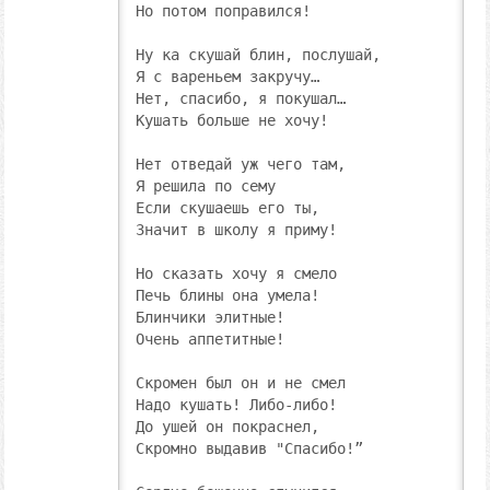
Но потом поправился!

Ну ка скушай блин, послушай,

Я с вареньем закручу…

Нет, спасибо, я покушал…

Кушать больше не хочу!

Нет отведай уж чего там,

Я решила по сему

Если скушаешь его ты,

Значит в школу я приму!

Но сказать хочу я смело

Печь блины она умела!

Блинчики элитные!

Очень аппетитные!

Скромен был он и не смел

Надо кушать! Либо-либо!

До ушей он покраснел,

Скромно выдавив "Спасибо!”
