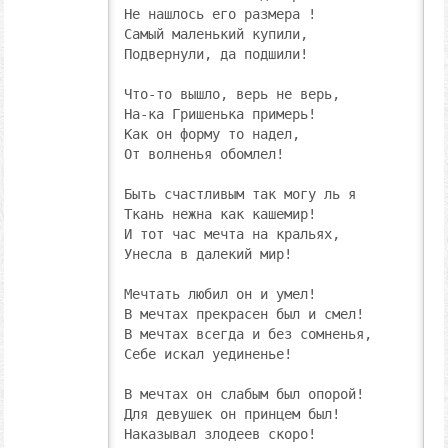
Не нашлось его размера !

Самый маленький купили,

Подвернули, да подшили!

Что-то вышло, верь не верь,

На-ка Гришенька примерь!

Как он форму то надел,

От волненья обомлел!

Быть счастливым так могу ль я

Ткань нежна как кашемир!

И тот час мечта на кральях,

Унесла в далекий мир!

Мечтать любил он и умел!

В мечтах прекрасен был и смел!

В мечтах всегда и без сомненья,

Себе искал уединенье!

В мечтах он слабым был опорой!

Для девушек он принцем был!

Наказывал злодеев скоро!
