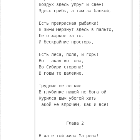
Воздух здесь упруг и свеж!

Здесь грибы, а там за балкой,

Есть прекрасная рыбалка!

В зимы мерзнут здесь в пальто,

Лето жаркое за то.

И бескрайние просторы,

Есть леса, поля, и горы!

Вот такая вот она,

Во Сибири сторона!

В годы те далекие,

Трудные не легкие

В глубинке нашей не богатой

Курился дым убогой хаты

Такой же впрочем, как и все!

           Глава 2

В хате той жила Матрена!
