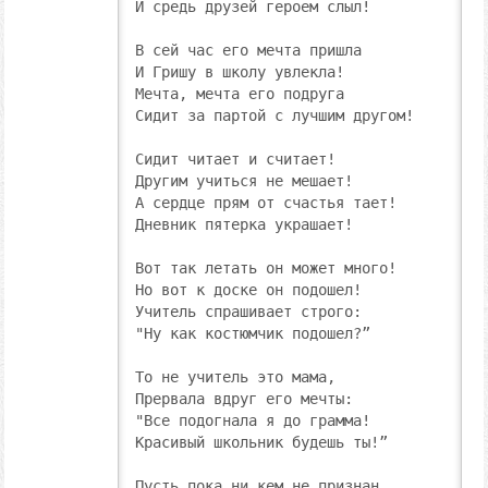
И средь друзей героем слыл!

В сей час его мечта пришла

И Гришу в школу увлекла!

Мечта, мечта его подруга

Сидит за партой с лучшим другом!

Сидит читает и считает!

Другим учиться не мешает!

А сердце прям от счастья тает!

Дневник пятерка украшает!

Вот так летать он может много!

Но вот к доске он подошел!

Учитель спрашивает строго:

"Ну как костюмчик подошел?”

То не учитель это мама,

Прервала вдруг его мечты:

"Все подогнала я до грамма!

Красивый школьник будешь ты!”

Пусть пока ни кем не признан,
