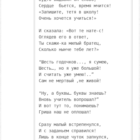
Сердце  бьется, время мчится!

«Запишите, тетя в школу!

Очень хочется учиться!»

И сказала: «Вот те нате-с!

Оглядев его в ответ,

Ты скажи-ка милый братец,

Сколько нынче тебе лет?»

"Шесть годочков..., я сумею,

Шесть…, но я уже большой!

И считать уже умею!..”

Сам не мертвый ,не живой!

"Ну, а буквы… буквы знаешь?

Вновь учитель вопрошал?”

И вот тут то, понимаешь?

Гриша наш не оплошал!

Сразу малый встрепенулся,

И с заданьем справился!

Лишь в конце чуток запнулся,
