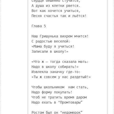
Сердце бешенно стучится,

А душа из клетки рвется.

Вот как хочется учиться,

Песня счастья так и льётся!

Глава 5

Наш Гришунька вихрем мчится!

С радостью веселой:

«Мама буду я учиться!

Записали в школу!»

«Что ж – тогда сказала мать:

Надо в школу собирать!»

Извлекла заначку где-то:

«Ты ж совсем у нас раздетый!»

Чтобы школьником  нам стать,

Надо форму покупать!

Чтоб не тратить время даром

Надо ехать в "Промтовары” 

Ростом был он "недомерок”
