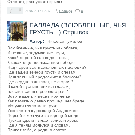
Отлетая, распускает крылья.
—
24.05.2017
12:25
Galaolga
0
БАЛЛАДА (ВЛЮБЛЕННЫЕ, ЧЬЯ
ГРУСТЬ...) Отрывок
Автор:
Николай Гумилёв
Влюбленные, чья грусть как облака,
И нежные, задумчивые леди,
Какой дорогой вас ведет тоска,
К какой еще неслыханной победе
Над чарой вам назначенных наследий?
Где вашей вечной грусти и слезам
Целительный предложится бальзам?
Где сердце запылает, не сгорая?
В какой пустыне явится глазам,
Блеснет сиянье розового рая?
Вот я нашел, и песнь моя легка,
Как память о давно прошедшем бреде,
Могучая взяла меня рука,
Уже слетел к дрожащей Андромеде
Персей в кольчуге из горящей меди.
Пускай вдали пылает лживый храм,
Где я теням молился и словам,
Привет тебе, о родина святая!