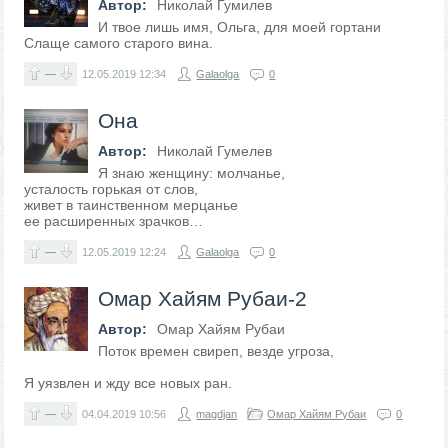
Автор:
Николай Гумилев
И твое лишь имя, Ольга, для моей гортани
Слаще самого старого вина.
—
12.05.2019
12:34
Galaolga
0
Она
Автор:
Николай Гумелев
Я знаю женщину: молчанье,
усталость горькая от слов,
живет в таинственном мерцанье
ее расширенных зрачков…
—
12.05.2019
12:24
Galaolga
0
Омар Хайям Рубаи-2
Автор:
Омар Хайям Рубаи
Поток времен свиреп, везде угроза,
Я уязвлен и жду все новых ран.
—
04.04.2019
10:56
magdjan
Омар Хайям Рубаи
0