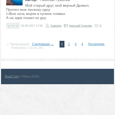
Мой старый друг, мой верный Дьявол,
Пропел мне песенку одну:
\«Всю ночь моряк в пучине плавал,
А на заре пошел ко дну.
—
02.05.2017
17:56
Galaolga
Николай Гумелёв
0
← Предыдущая
Следующая →
1
2
3
4
Последняя
Показаны 1-15 из 261
ВашСтих
© Июнь 2015г.