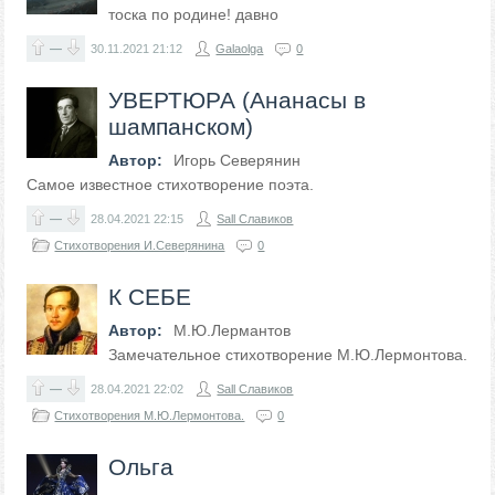
тоска по родине! давно
—
30.11.2021
21:12
Galaolga
0
УВЕРТЮРА (Ананасы в
шампанском)
Автор:
Игорь Северянин
Самое известное стихотворение поэта.
—
28.04.2021
22:15
Sall Славиков
Стихотворения И.Северянина
0
К СЕБЕ
Автор:
М.Ю.Лермантов
Замечательное стихотворение М.Ю.Лермонтова.
—
28.04.2021
22:02
Sall Славиков
Стихотворения М.Ю.Лермонтова.
0
Ольга