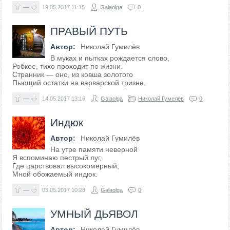
—
19.05.2017
11:15
Galaolga
0
ПРАВЫЙ ПУТЬ
Автор:
Николай Гумилёв
В муках и пытках рождается слово,
Робкое, тихо проходит по жизни.
Странник — оно, из ковша золотого
Пьющий остатки на варварской тризне.
—
14.05.2017
13:16
Galaolga
Николай Гумелёв
0
Индюк
Автор:
Николай Гумилёв
На утре памяти неверной
Я вспоминаю пестрый луг,
Где царствовал высокомерный,
Мной обожаемый индюк.
—
03.05.2017
10:28
Galaolga
0
УМНЫЙ ДЬЯВОЛ
Автор:
Николай Гумилёв