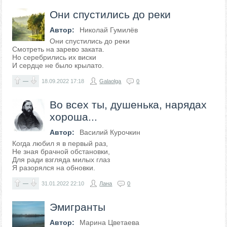
Они спустились до реки
Автор:
Николай Гумилёв
Они спустились до реки
Смотреть на зарево заката.
Но серебрились их виски
И сердце не было крылато.
—
18.09.2022
17:18
Galaolga
0
Во всех ты, душенька, нарядах
хороша...
Автор:
Василий Курочкин
Когда любил я в первый раз,
Не зная брачной обстановки,
Для ради взгляда милых глаз
Я разорялся на обновки.
—
31.01.2022
22:10
Лана
0
Эмигранты
Автор:
Марина Цветаева