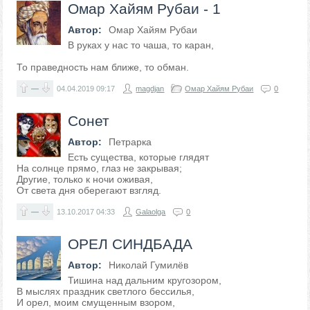
Омар Хайям Рубаи - 1
Автор:
Омар Хайям Рубаи
В руках у нас то чаша, то каран,
То праведность нам ближе, то обман.
—
04.04.2019
09:17
magdjan
Омар Хайям Рубаи
0
Сонет
Автор:
Петрарка
Есть существа, которые глядят
На солнце прямо, глаз не закрывая;
Другие, только к ночи оживая,
От света дня оберегают взгляд.
—
13.10.2017
04:33
Galaolga
0
ОРЕЛ СИНДБАДА
Автор:
Николай Гумилёв
Тишина над дальним кругозором,
В мыслях праздник светлого бессилья,
И орел, моим смущенным взором,