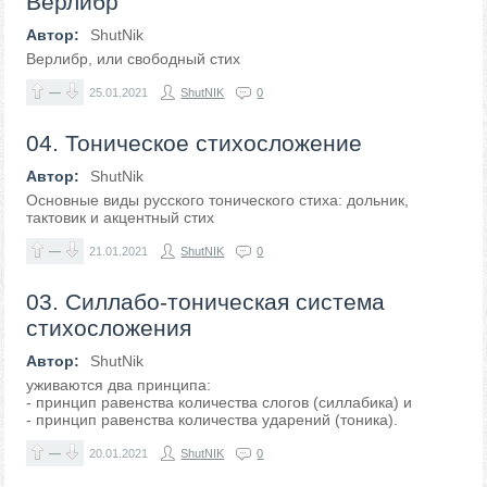
Верлибр
Автор:
ShutNik
Верлибр, или свободный стих
—
25.01.2021
ShutNIK
0
04. Тоническое стихосложение
Автор:
ShutNik
Основные виды русского тонического стиха: дольник,
тактовик и акцентный стих
—
21.01.2021
ShutNIK
0
03. Силлабо-тоническая система
стихосложения
Автор:
ShutNik
уживаются два принципа:
- принцип равенства количества слогов (силлабика) и
- принцип равенства количества ударений (тоника).
—
20.01.2021
ShutNIK
0