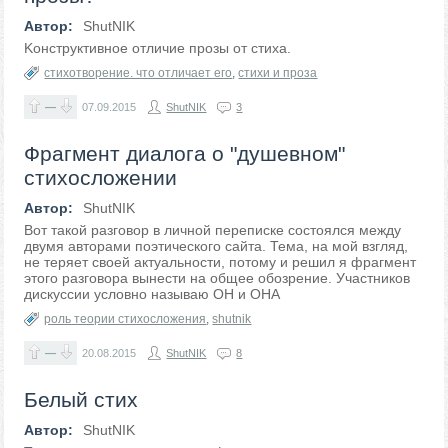
Автор:
ShutNIK
Kонструктивное отличие прозы от стиха.
стихотворение. что отличает его
,
стихи и проза
—
07.09.2015
ShutNIK
3
Фрагмент диалога о "душевном"
стихосложении
Автор:
ShutNIK
Вот такой разговор в личной переписке состоялся между
двумя авторами поэтического сайта. Тема, на мой взгляд,
не теряет своей актуальности, потому и решил я фрагмент
этого разговора вынести на общее обозрение. Участников
дискуссии условно называю ОН и ОНА
роль теории стихосложения
,
shutnik
—
20.08.2015
ShutNIK
8
Белый стих
Автор:
ShutNIK