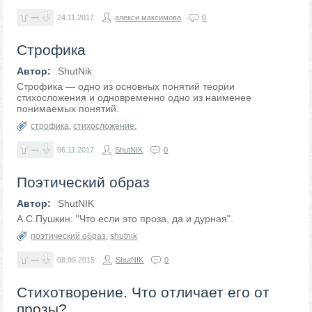
—
24.11.2017
алекси максимова
0
Строфика
Автор:
ShutNik
Строфика — одно из основных понятий теории
стихосложения и одновременно одно из наименее
понимаемых понятий.
строфика
,
стихосложение.
—
06.11.2017
ShutNIK
0
Поэтический образ
Автор:
ShutNIK
А.С.Пушкин: "Что если это проза, да и дурная".
поэтический образ
,
shutnik
—
08.09.2015
ShutNIK
0
Стихотворение. Что отличает его от
прозы?