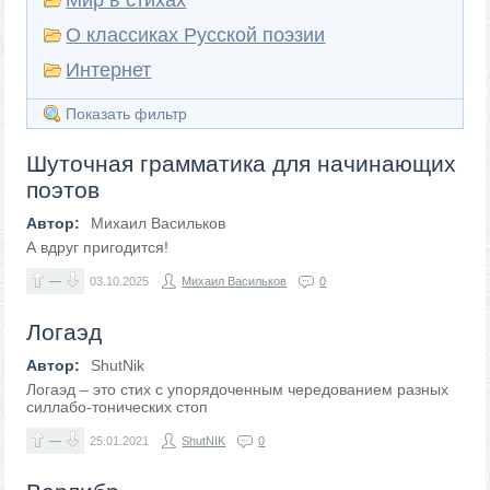
Мир в стихах
О классиках Русской поэзии
Интернет
Показать фильтр
Шуточная грамматика для начинающих
поэтов
Автор:
Михаил Васильков
А вдруг пригодится!
—
03.10.2025
Михаил Васильков
0
Логаэд
Автор:
ShutNik
Логаэд – это стих с упорядоченным чередованием разных
силлабо-тонических стоп
—
25.01.2021
ShutNIK
0