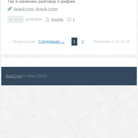
Так я начинаю разговор о рифме.
белый стих
,
белый стихи
—
10.08.2015
ShutNIK
4
← Предыдущая
Следующая →
1
2
Показаны 1-15 из 18
ВашСтих
© Июнь 2015г.