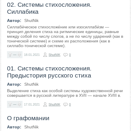
02. Системы стихосложения.
Силлабика
Автор:
ShutNik
Силлаби́ческое стихосложе́ние или изосиллаби́зм —
принцип деления стиха на ритмические единицы, равные
между собой по числу слогов, а не по числу ударений (как в
тонической системе) и схеме их расположения (как в
силлабо-тонической системе).
—
18.01.2021
ShutNIK
0
01. Системы стихосложения.
Предыстория русского стиха
Автор:
ShutNik
Выделение стиха как особой системы художественной речи
совершается в русской литературе в XVII — начале XVIII в.
—
17.01.2021
ShutNIK
0
О графомании
Автор:
ShutNik