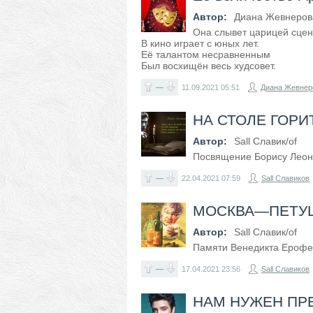
Автор:
Диана Жевнеров
Она слывет царицей сцен
В кино играет с юных лет.
Её талантом несравненным
Был восхищён весь худсовет.
—
11.09.2021
05:51
Диана Жевнер
НА СТОЛЕ ГОРИ
Автор:
Sall Славик/оf
Посвящение Борису Леони
—
22.04.2021
07:59
Sall Славиков
МОСКВА—ПЕТУ
Автор:
Sall Славик/оf
Памяти Венедикта Ерофе
—
17.04.2021
23:56
Sall Славиков
НАМ НУЖЕН ПР