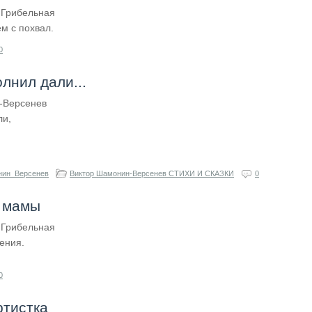
 Грибельная
м с похвал.
0
лнил дали...
-Версенев
ли,
нин_Версенев
Виктор Шамонин-Версенев СТИХИ И СКАЗКИ
0
у мамы
 Грибельная
ения.
0
ртистка