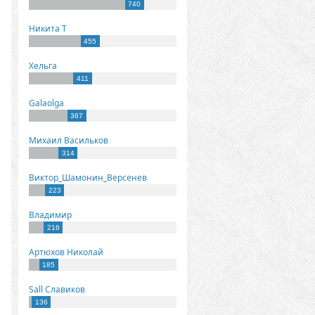
740
Никита Т
455
Хельга
411
Galaolga
367
Михаил Васильков
314
Виктор_Шамонин_Версенев
223
Владимир
216
Артюхов Николай
185
Sall Славиков
136