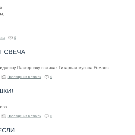
а
ы,
ова
0
Т СВЕЧА
довичу Пастернаку в стихах.Гитарная музыка.Романс.
Посвящения в стихах
0
ШКИ!
ева.
Посвящения в стихах
0
ЕСЛИ