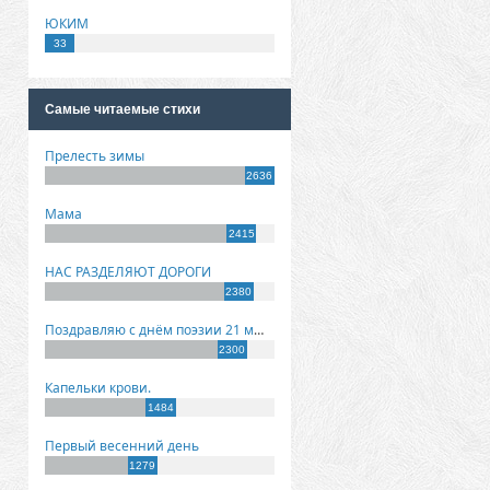
ЮКИМ
33
Самые читаемые стихи
Прелесть зимы
2636
Мама
2415
НАС РАЗДЕЛЯЮТ ДОРОГИ
2380
Поздравляю с днём поэзии 21 марта!
2300
Капельки крови.
1484
Первый весенний день
1279