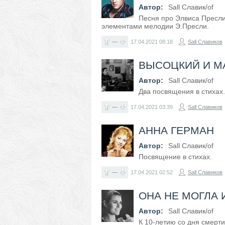
Автор:
Sall Славик/оf
Песня про Элвиса Пресли
элементами мелодии Э.Пресли.
—
17.04.2021
08:18
Sall Славиков
ВЫСОЦКИЙ И М
Автор:
Sall Славик/оf
Два посвящения в стихах.
—
17.04.2021
03:39
Sall Славиков
АННА ГЕРМАН
Автор:
Sall Славик/оf
Посвящение в стихах.
—
17.04.2021
02:52
Sall Славиков
ОНА НЕ МОГЛА 
Автор:
Sall Славик/оf
К 10-летию со дня смерт