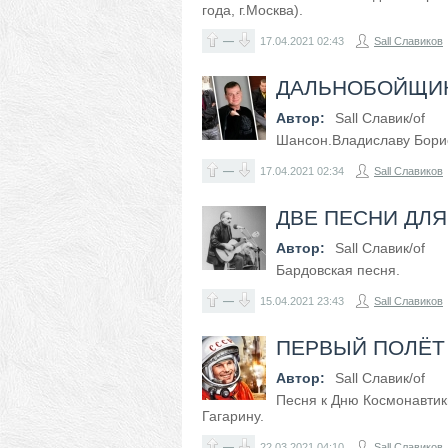
года, г.Москва).
—
17.04.2021
02:43
Sall Славиков
ДАЛЬНОБОЙЩИК
Автор:
Sall Славик/оf
Шансон.Владиславу Борис
—
17.04.2021
02:34
Sall Славиков
ДВЕ ПЕСНИ ДЛЯ
Автор:
Sall Славик/оf
Бардовская песня.
—
15.04.2021
23:43
Sall Славиков
ПЕРВЫЙ ПОЛЁТ
Автор:
Sall Славик/оf
Песня к Дню Космонавти
Гагарину.
—
22.03.2021
04:10
Sall Славиков