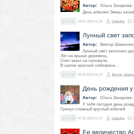
Автор:
Ольга Захарова-
День юбилея Эммы начнё
—
19.01.2024
11:20
Galaolga
Лунный свет запо
Автор:
Виктор Шамонин
Лунный свет заполнил да
Лёг на крыши деревень,
Спит закат на сеновале,
В шапке красной набекрень...
—
08.06.2023
01:37
Виктор_Шамо
День рождения 
Автор:
Ольга Захарова-
У тебя сегодня день рожд
Грянул славный круглый юбилей
—
07.02.2023
11:47
Galaolga
Ее величество А