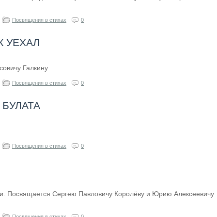
Посвящения в стихах
0
 УЕХАЛ
овичу Галкину.
Посвящения в стихах
0
 БУЛАТА
Посвящения в стихах
0
ки. Посвящается Сергею Павловичу Королёву и Юрию Алексеевичу
Посвящения в стихах
0