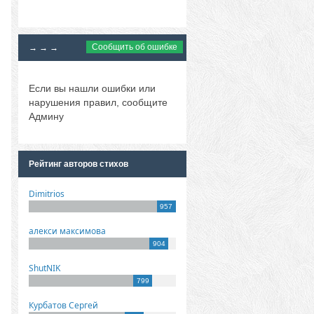
Сообщить об ошибке
→ → →
Если вы нашли ошибки или
нарушения правил, сообщите
Админу
Рейтинг авторов стихов
Dimitrios
957
алекси максимова
904
ShutNIK
799
Курбатов Сергей