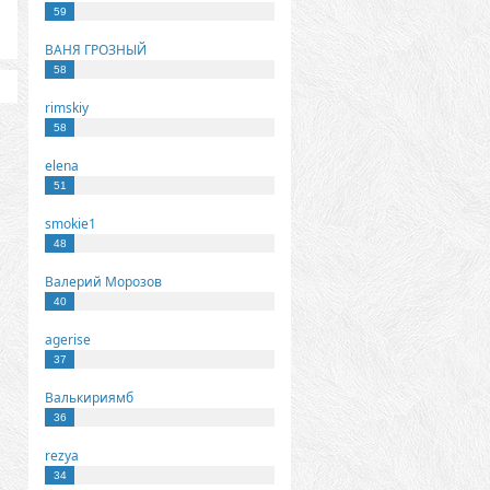
59
ВАНЯ ГРОЗНЫЙ
58
rimskiy
58
elena
51
smokie1
48
Валерий Морозов
40
agerise
37
Валькириямб
36
rezya
34