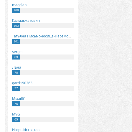
magdjan
108
Калмакматович
103
Татьяна Письмоносица-Парамонова
101
sergei
89
Лана
78
garri190263
77
Mixail61
76
MVG
65
Игорь Истратов