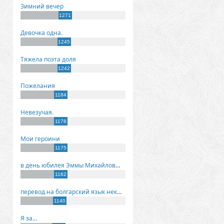
Зимний вечер
1271
Девочка одна.
1245
Тяжела поэта доля
1242
Пожелания
1184
Невезучая.
1178
Мои героини
1175
в день юбилея Эммы Михайловны Киселевой
1162
перевод на болгарский язык некоторых моих стихов
1140
Я за...