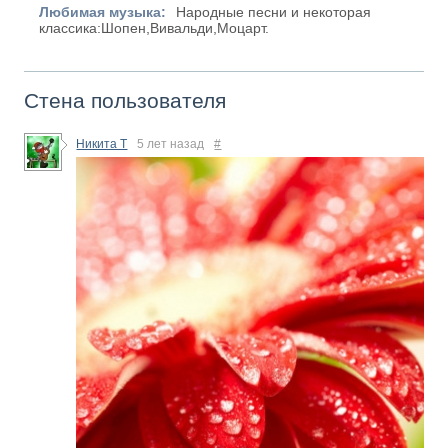
Любимая музыка:
Народные песни и некоторая
классика:Шопен,Вивальди,Моцарт.
Стена пользователя
Никита Т
5 лет назад
#