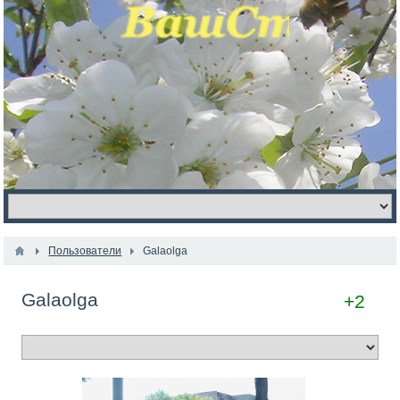
Пользователи
Galaolga
Galaolga
+2