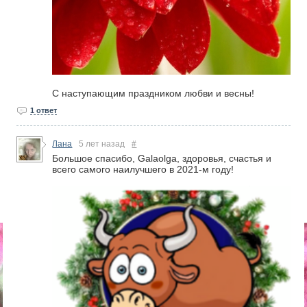
С наступающим праздником любви и весны!
1 ответ
Лана
5 лет назад
#
Большое спасибо, Galaolga, здоровья, счастья и
всего самого наилучшего в 2021-м году!