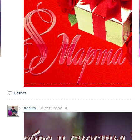
1 ответ
Хельга
10 лет назад
#