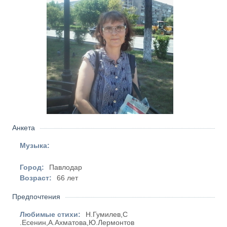
Анкета
Музыка:
Город:
Павлодар
Возраст:
66 лет
Предпочтения
Любимые стихи:
Н.Гумилев,С
.Есенин,А.Ахматова,Ю.Лермонтов