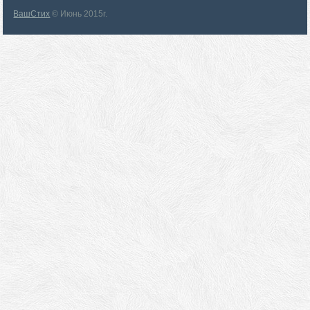
ВашСтих
© Июнь 2015г.