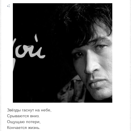
-:
Звёзды гаснут на небе,
Срываются вниз.
Ощущаю потери,
Кончается жизнь.