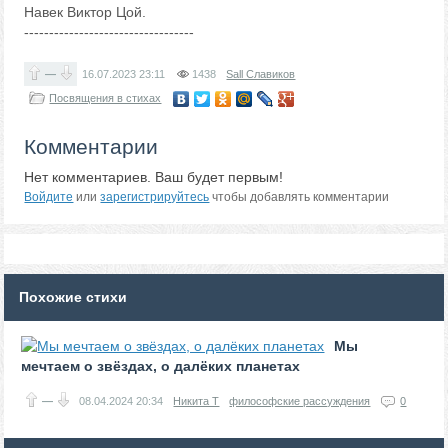
Навек Виктор Цой.
----------------------------------
—
16.07.2023
23:11
1438
Sall Славиков
Посвящения в стихах
Комментарии
Нет комментариев. Ваш будет первым!
Войдите
или
зарегистрируйтесь
чтобы добавлять комментарии
Похожие стихи
Мы
мечтаем о звёздах, о далёких планетах
—
08.04.2024
20:34
Никита Т
философские рассуждения
0