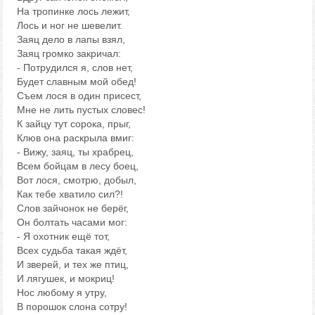
На тропинке лось лежит,
Лось и ног не шевелит.
Заяц дело в лапы взял,
Заяц громко закричал:
- Потрудился я, слов нет,
Будет славным мой обед!
Съем лося в один присест,
Мне не лить пустых словес!
К зайцу тут сорока, прыг,
Клюв она раскрыла вмиг:
- Вижу, заяц, ты храбрец,
Всем бойцам в лесу боец,
Вот лося, смотрю, добыл,
Как тебе хватило сил?!
Слов зайчонок не берёг,
Он болтать часами мог:
- Я охотник ещё тот,
Всех судьба такая ждёт,
И зверей, и тех же птиц,
И лягушек, и мокриц!
Нос любому я утру,
В порошок слона сотру!