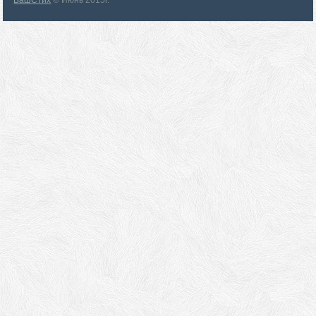
ВашСтих
© Июнь 2015г.