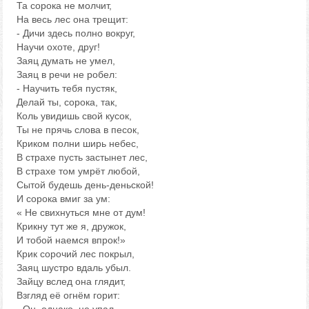
Та сорока не молчит,
На весь лес она трещит:
- Дичи здесь полно вокруг,
Научи охоте, друг!
Заяц думать не умел,
Заяц в речи не робел:
- Научить тебя пустяк,
Делай ты, сорока, так,
Коль увидишь свой кусок,
Ты не прячь слова в песок,
Криком полни ширь небес,
В страхе пусть застынет лес,
В страхе том умрёт любой,
Сытой будешь день-деньской!
И сорока вмиг за ум:
« Не свихнуться мне от дум!
Крикну тут же я, дружок,
И тобой наемся впрок!»
Крик сорочий лес покрыл,
Заяц шустро вдаль убыл.
Зайцу вслед она глядит,
Взгляд её огнём горит: