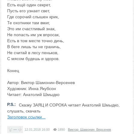
Есть ещё один секрет,
Пусть его узнает свет,
Где сорочий слышен крик,
Те охотники там вмиг,
Это им счастливый знак,
Не попасть им уж впросак,
Есть в том месте точно дичь,
В беге лишь ты не граничь,
Не считай в лесу пеньков,
С мясом будешь и здоров.
Конец
Автор: Виктор Шамонин-Версенев
Художник: Инна Якубсон
Читает: Анатолий Шмыдко
P.S.:
Сказку ЗАЯЦ И СОРОКА читает Анатолий Шмыдко,
слушать, скачать
Заголовок ссылки...
—
12.01.2018
16:00
1890
Виктор_Шамонин_Версенев