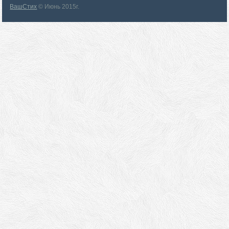
ВашСтих
© Июнь 2015г.