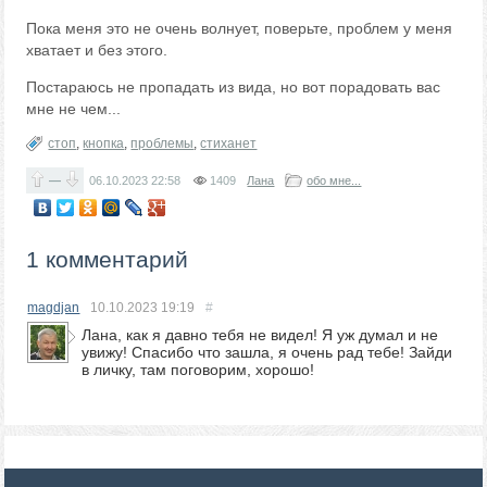
Пока меня это не очень волнует, поверьте, проблем у меня
хватает и без этого.
Постараюсь не пропадать из вида, но вот порадовать вас
мне не чем...
стоп
,
кнопка
,
проблемы
,
стиханет
—
06.10.2023
22:58
1409
Лана
обо мне...
1 комментарий
magdjan
10.10.2023
19:19
#
Лана, как я давно тебя не видел! Я уж думал и не
увижу! Спасибо что зашла, я очень рад тебе! Зайди
в личку, там поговорим, хорошо!