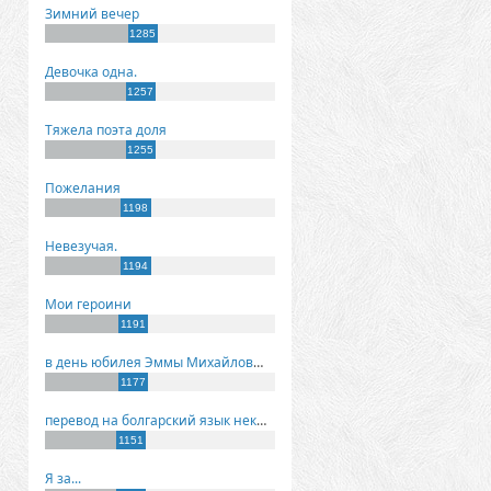
Зимний вечер
1285
Девочка одна.
1257
Тяжела поэта доля
1255
Пожелания
1198
Невезучая.
1194
Мои героини
1191
в день юбилея Эммы Михайловны Киселевой
1177
перевод на болгарский язык некоторых моих стихов
1151
Я за...