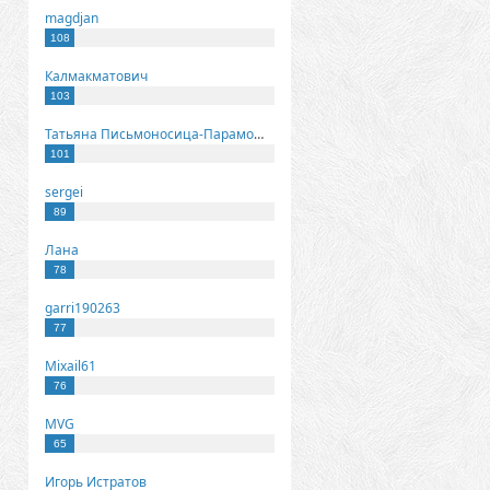
magdjan
108
Калмакматович
103
Татьяна Письмоносица-Парамонова
101
sergei
89
Лана
78
garri190263
77
Mixail61
76
MVG
65
Игорь Истратов