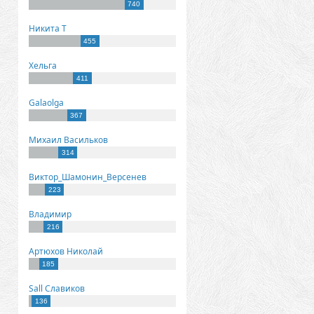
740
Никита Т
455
Хельга
411
Galaolga
367
Михаил Васильков
314
Виктор_Шамонин_Версенев
223
Владимир
216
Артюхов Николай
185
Sall Славиков
136