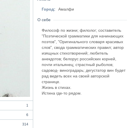
Город:
Амалфи
О себе
Философ по жизни; филолог; составитель
"Поэтической грамматики для начинающих
поэтов", "Оригинального словаря красивых
слов", свода грамматических правил; автор
изящных стихотворений; любитель
анекдотов; белорус российских корней,
почти итальянец; страстный рыболов;
садовод- виноградарь; дегустатор вин будет
рад видеть всех на своей авторской
странице.
Жизнь в стихах.
Истина где-то рядом.
1
6
314