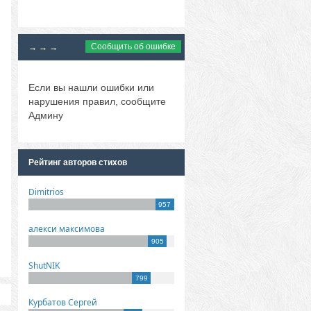
Сообщить об ошибке
→ → →
Если вы нашли ошибки или
нарушения правил, сообщите
Админу
Рейтинг авторов стихов
Dimitrios
957
алекси максимова
905
ShutNIK
799
Курбатов Сергей