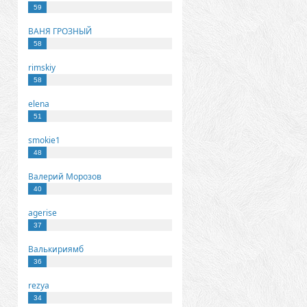
59
ВАНЯ ГРОЗНЫЙ
58
rimskiy
58
elena
51
smokie1
48
Валерий Морозов
40
agerise
37
Валькириямб
36
rezya
34