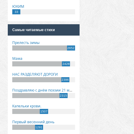
ЮКИМ
33
Самые читаемые стихи
Прелесть зимы
2652
Мама
2428
НАС РАЗДЕЛЯЮТ ДОРОГИ
2396
Поздравляю с днём поэзии 21 марта!
2315
Капельки крови.
1507
Первый весенний день
1291