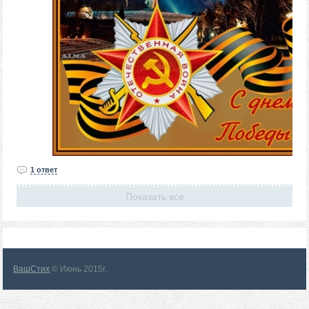
1 ответ
Показать все
ВашСтих
© Июнь 2015г.