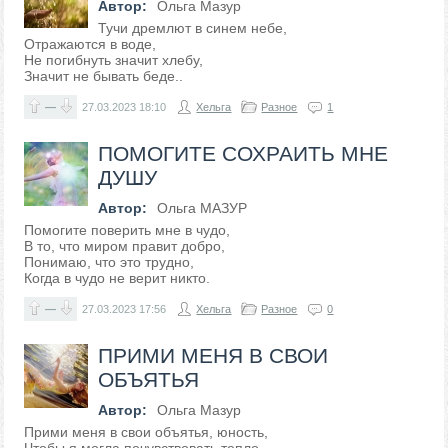
Автор:
Ольга Мазур
Тучи дремлют в синем небе,
Отражаются в воде,
Не погибнуть значит хлебу,
Значит не бывать беде..
—
27.03.2023
18:10
Хельга
Разное
1
ПОМОГИТЕ СОХРАИТЬ МНЕ
ДУШУ
Автор:
Ольга МАЗУР
Помогите поверить мне в чудо,
В то, что миром правит добро,
Понимаю, что это трудно,
Когда в чудо не верит никто.
—
27.03.2023
17:56
Хельга
Разное
0
ПРИМИ МЕНЯ В СВОИ
ОБЪЯТЬЯ
Автор:
Ольга Мазур
Прими меня в свои объятья, юность,