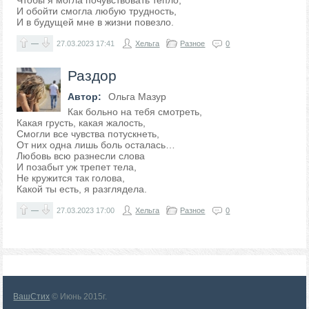
Чтобы я могла почувствовать тепло,
И обойти смогла любую трудность,
И в будущей мне в жизни повезло.
—
27.03.2023
17:41
Хельга
Разное
0
Раздор
Автор:
Ольга Мазур
Как больно на тебя смотреть,
Какая грусть, какая жалость,
Смогли все чувства потускнеть,
От них одна лишь боль осталась…
Любовь всю разнесли слова
И позабыт уж трепет тела,
Не кружится так голова,
Какой ты есть, я разглядела.
—
27.03.2023
17:00
Хельга
Разное
0
ВашСтих
© Июнь 2015г.