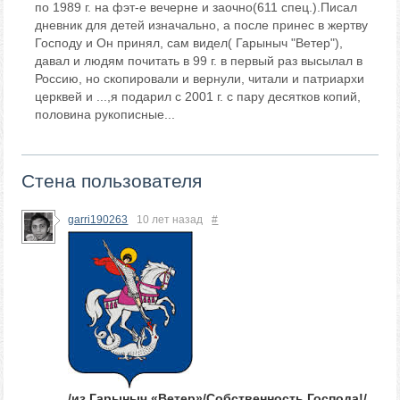
по 1989 г. на фэт-е вечерне и заочно(611 спец.).Писал
дневник для детей изначально, а после принес в жертву
Господу и Он принял, сам видел( Гарыныч "Ветер"),
давал и людям почитать в 99 г. в первый раз высылал в
Россию, но скопировали и вернули, читали и патриархи
церквей и ...,я подарил с 2001 г. с пару десятков копий,
половина рукописные...
Стена пользователя
garri190263
10 лет назад
#
/из Гарыныч «Ветер»/Собственность Господа!/