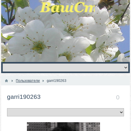
Пользователи
garri190263
garri190263
0