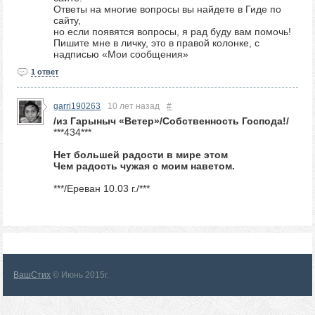
Ответы на многие вопросы вы найдете в Гиде по
сайту,
но если появятся вопросы, я рад буду вам помочь!
Пишите мне в личку, это в правой колонке, с
надписью «Мои сообщения»
1 ответ
garri190263
10 лет назад
#
/из Гарыныч «Ветер»/Собственность Господа!/
***434***
Нет большей радости в мире этом
Чем радость чужая с моим наветом.
***/Ереван 10.03 г./***
ВашСтих
© Июнь 2015г.