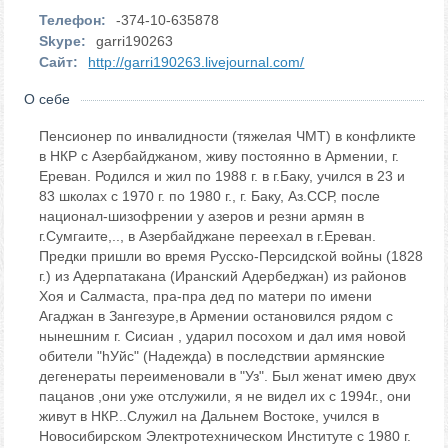
Телефон:
-374-10-635878
Skype:
garri190263
Сайт:
http://garri190263.livejournal.com/
О себе
Пенсионер по инвалидности (тяжелая ЧМТ) в конфликте
в НКР с Азербайджаном, живу постоянно в Армении, г.
Ереван. Родился и жил по 1988 г. в г.Баку, учился в 23 и
83 школах с 1970 г. по 1980 г., г. Баку, Аз.ССР, после
национал-шизофрении у азеров и резни армян в
г.Сумгаите,.., в Азербайджане переехал в г.Ереван.
Предки пришли во время Русско-Персидской войны (1828
г.) из Адерпатакана (Иранский Адербеджан) из районов
Хоя и Салмаста, пра-пра дед по матери по имени
Агаджан в Зангезуре,в Армении остановился рядом с
нынешним г. Сисиан , ударил посохом и дал имя новой
обители "hУйс" (Надежда) в последствии армянские
дегенераты переименовали в "Уз". Был женат имею двух
пацанов ,они уже отслужили, я не видел их с 1994г., они
живут в НКР...Служил на Дальнем Востоке, учился в
Новосибирском Электротехническом Институте с 1980 г.