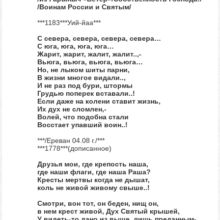
/Воинам России и Святым/
***1183***Уий-йаа***
С севера, севера, севера, севера…
С юга, юга, юга, юга…
Жарит, жарит, жалит, жалит..,-
Вьюга, вьюга, вьюга, вьюга…
Но, не лыком шиты парни,
В жизни многое видали..,
И не раз под бури, штормы
Грудью поперек вставали..!
Если даже на колени ставит жизнь,
Их дух не сломлен,-
Волей, что подобна стали
Восстает упавший воин..!
***/Ереван 04.08 г./***
***1778***(дописанное)
Друзья мои, где крепость наша,
где наши флаги, где наша Раша?
Кресты мертвы когда не дышат,
коль не живой живому свыше..!
Смотри, вон тот, он беден, нищ он,
в нем крест живой, Дух Святый крышей,
У видеть-то дано из выше, лишь преданным-