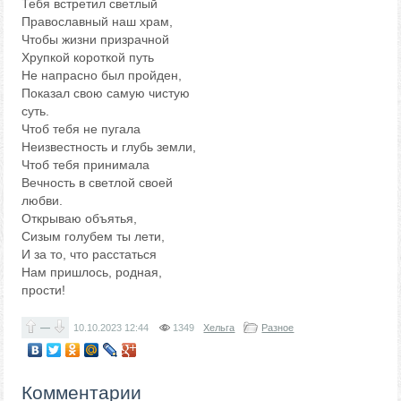
Тебя встретил светлый
Православный наш храм,
Чтобы жизни призрачной
Хрупкой короткой путь
Не напрасно был пройден,
Показал свою самую чистую
суть.
Чтоб тебя не пугала
Неизвестность и глубь земли,
Чтоб тебя принимала
Вечность в светлой своей
любви.
Открываю объятья,
Сизым голубем ты лети,
И за то, что расстаться
Нам пришлось, родная,
прости!
—
10.10.2023
12:44
1349
Хельга
Разное
Комментарии